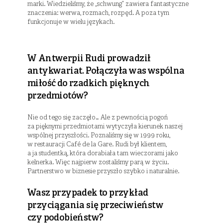
marki. Wiedzieliśmy, że „schwung” zawiera fantastyczne
znaczenia: werwa, rozmach, rozpęd. A poza tym
funkcjonuje w wielu językach.
W Antwerpii Rudi prowadził
antykwariat. Połączyła was wspólna
miłość do rzadkich pięknych
przedmiotów?
Nie od tego się zaczęło… Ale z pewnością pogoń
za pięknymi przedmiotami wytyczyła kierunek naszej
wspólnej przyszłości. Poznaliśmy się w 1999 roku,
w restauracji Café de la Gare. Rudi był klientem,
a ja studentką, która dorabiała tam wieczorami jako
kelnerka. Więc najpierw zostaliśmy parą w życiu.
Partnerstwo w biznesie przyszło szybko i naturalnie.
Wasz przypadek to przykład
przyciągania się przeciwieństw
czy podobieństw?