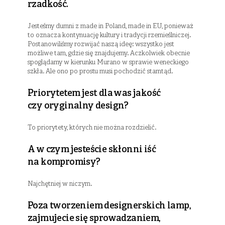
rzadkość.
Jesteśmy dumni z made in Poland, made in EU, ponieważ
to oznacza kontynuację kultury i tradycji rzemieślniczej.
Postanowiliśmy rozwijać naszą ideę: wszystko jest
możliwe tam, gdzie się znajdujemy. Aczkolwiek obecnie
spoglądamy w kierunku Murano w sprawie weneckiego
szkła. Ale ono po prostu musi pochodzić stamtąd.
Priorytetem jest dla was jakość
czy oryginalny design?
To priorytety, których nie można rozdzielić.
A w czym jesteście skłonni iść
na kompromisy? ​
Najchętniej w niczym.
Poza tworzeniem designerskich lamp,
zajmujecie się sprowadzaniem,