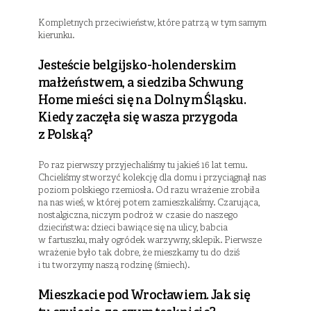
Kompletnych przeciwieństw, które patrzą w tym samym
kierunku.
Jesteście belgijsko-holenderskim
małżeństwem, a siedziba Schwung
Home mieści się na Dolnym Śląsku.
Kiedy zaczęła się wasza przygoda
z Polską?
Po raz pierwszy przyjechaliśmy tu jakieś 16 lat temu.
Chcieliśmy stworzyć kolekcję dla domu i przyciągnął nas
poziom polskiego rzemiosła. Od razu wrażenie zrobiła
na nas wieś, w której potem zamieszkaliśmy. Czarująca,
nostalgiczna, niczym podroż w czasie do naszego
dzieciństwa: dzieci bawiące się na ulicy, babcia
w fartuszku, mały ogródek warzywny, sklepik. Pierwsze
wrażenie było tak dobre, że mieszkamy tu do dziś
i tu tworzymy naszą rodzinę (śmiech).
Mieszkacie pod Wrocławiem. Jak się