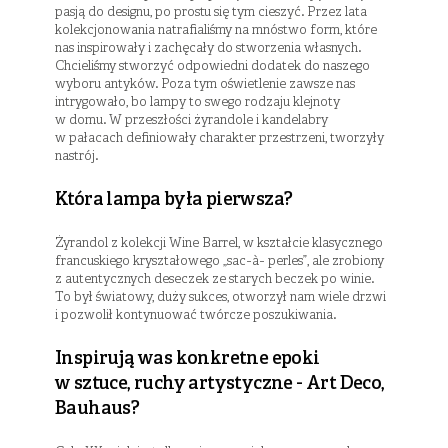
pasją do designu, po prostu się tym cieszyć. Przez lata
kolekcjonowania natrafialiśmy na mnóstwo form, które
nas inspirowały i zachęcały do stworzenia własnych.
Chcieliśmy stworzyć odpowiedni dodatek do naszego
wyboru antyków. Poza tym oświetlenie zawsze nas
intrygowało, bo lampy to swego rodzaju klejnoty
w domu. W przeszłości żyrandole i kandelabry
w pałacach definiowały charakter przestrzeni, tworzyły
nastrój.
Która lampa była pierwsza?
Żyrandol z kolekcji Wine Barrel, w kształcie klasycznego
francuskiego kryształowego „sac-à- perles”, ale zrobiony
z autentycznych deseczek ze starych beczek po winie.
To był światowy, duży sukces, otworzył nam wiele drzwi
i pozwolił kontynuować twórcze poszukiwania.
Inspirują was konkretne epoki
w sztuce, ruchy artystyczne - Art Deco,
Bauhaus?