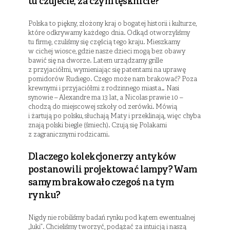
tu czujecie, za czym tęsknicie?
Polska to piękny, złożony kraj o bogatej historii i kulturze,
które odkrywamy każdego dnia. Odkąd otworzyliśmy
tu firmę, czuliśmy się częścią tego kraju. Mieszkamy
w cichej wiosce, gdzie nasze dzieci mogą bez obawy
bawić się na dworze. Latem urządzamy grille
z przyjaciółmi, wymieniając się patentami na uprawę
pomidorów Rudiego. Czego może nam brakować? Poza
krewnymi i przyjaciółmi z rodzinnego miasta… Nasi
synowie – Alexandre ma 13 lat, a Nicolas prawie 10 –
chodzą do miejscowej szkoły od zerówki. Mówią
i żartują po polsku, słuchają Maty i przeklinają, więc chyba
znają polski biegle (śmiech). Czują się Polakami
z zagranicznymi rodzicami.
Dlaczego kolekcjonerzy antyków
postanowili projektować lampy? Wam
samym brakowało czegoś na tym
rynku?
Nigdy nie robiliśmy badań rynku pod kątem ewentualnej
„luki”. Chcieliśmy tworzyć, podążać za intuicją i naszą