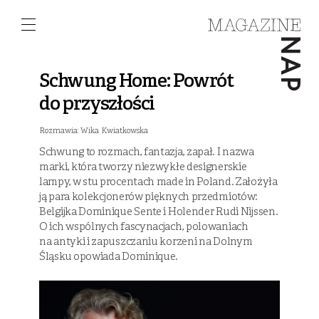
Schwung Home: Powrót
do przyszłości
Rozmawia: Wika Kwiatkowska
Schwung to rozmach, fantazja, zapał. I nazwa
marki, która tworzy niezwykłe designerskie
lampy, w stu procentach made in Poland. Założyła
ją para kolekcjonerów pięknych przedmiotów:
Belgijka Dominique Sente i Holender Rudi Nijssen.
O ich wspólnych fascynacjach, polowaniach
na antyki i zapuszczaniu korzeni na Dolnym
Śląsku opowiada Dominique.