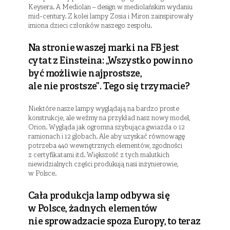
Keysera. A Mediolan – design w mediolańskim wydaniu
mid-century. Z kolei lampy Zosia i Miron zainspirowały
imiona dzieci członków naszego zespołu.
Na stronie waszej marki na FB jest
cytat z Einsteina: „Wszystko powinno
być możliwie najprostsze,
ale nie prostsze”. Tego się trzymacie?
Niektóre nasze lampy wyglądają na bardzo proste
konstrukcje, ale weźmy na przykład nasz nowy model,
Orion. Wygląda jak ogromna szybująca gwiazda o 12
ramionach i 12 globach. Ale aby uzyskać równowagę
potrzeba 440 wewnętrznych elementów, zgodności
z certyfikatami itd. Większość z tych malutkich
niewidzialnych części produkują nasi inżynierowie,
w Polsce.
Cała produkcja lamp odbywa się
w Polsce, żadnych elementów
nie sprowadzacie spoza Europy, to teraz