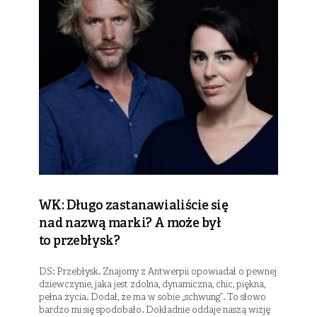
WK: Długo zastanawialiście się
nad nazwą marki? A może był
to przebłysk?
DS: Przebłysk. Znajomy z Antwerpii opowiadał o pewnej
dziewczynie, jaka jest zdolna, dynamiczna, chic, piękna,
pełna życia. Dodał, że ma w sobie „schwung”. To słowo
bardzo mi się spodobało. Dokładnie oddaje naszą wizję