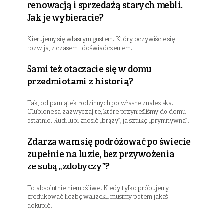
renowacją i sprzedażą starych mebli.
Jak je wybieracie?
Kierujemy się własnym gustem. Który oczywiście się
rozwija, z czasem i doświadczeniem.
Sami też otaczacie się w domu
przedmiotami z historią?
Tak, od pamiątek rodzinnych po własne znaleziska.
Ulubione są zazwyczaj te, które przynieśliśmy do domu
ostatnio. Rudi lubi znosić „brązy”, ja sztukę „prymitywną”.
Zdarza wam się podróżować po świecie
zupełnie na luzie, bez przywożenia
ze sobą „zdobyczy”?
To absolutnie niemożliwe. Kiedy tylko próbujemy
zredukować liczbę walizek… musimy potem jakąś
dokupić.