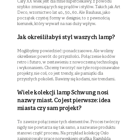
Cały XX wiek jest dla mnie superciekawy, z powodu
szybko zmieniających się prądów i stylów. Takich jak Art
Deco, wzornictwo lat 40., 50., 60. Ale Bauhaus, jako
początek czystej formy w designie, to z pewnością
kierunek, który wywarł na nas duży wpływ.
Jak określiłabyś styl waszych lamp?
Moglibyśmy powiedzieć: ponadczasowe. Ale wolimy
określenie: powrót do przyszłości. Połączenie kodów
retro i futuro, w zestawieniu z nowoczesną technologią
i wykonaniem. Chcemy tworzyć nie tyle rozpoznawalne
projekty, nie coś, co jest trendy, ale pamiątki dla
przyszłych pokoleń. Bawimy się kodami, nie trendami.
Wiele kolekcji lamp Schwung nosi
nazwy miast. Co jest pierwsze: idea
miasta czy sam projekt?
To zawsze połączenie tych elementów. Proces twórczy
nigdy nie powtarza się tak samo, a nazwanie produktu
stanowi część procesu. Na przykład kolekcję Oslo
zainspirowały prace norweskiego grafika Ragnhilda