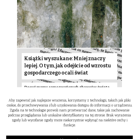
Książki wyszukane: Mniej znaczy
lepiej. O tym, jak odejście od wzrostu
gospodarczego ocali świat
Dosyć mamy samozwańczych zbawców świata.
Nie ufamy populistom i dogmatykom, którzy
mają proste rozwiązania na wszystkie palące
Aby zapewnić jak najlepsze wrażenia, korzystamy z technologii, takich jak pliki
problemy.
cookie, do przechowywania i/lub uzyskiwania dostępu do informacji o urządzeniu.
Zgoda na te technologie pozwoli nam przetwarzać dane, takie jak zachowanie
podczas przeglądania lub unikalne identyfikatory na tej stronie. Brak wyrażenia
zgody lub wycofanie zgody może niekorzystnie wpłynąć na niektóre cechy i
funkcje.