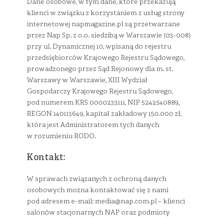
Dane osobowe, w tym dane, które przekazują
klienci w związku z korzystaniem z usług strony
internetowej napmagazine.pl są przetwarzane
przez Nap Sp. z o.o. siedzibą w Warszawie (03-008)
przy ul. Dynamicznej 10, wpisaną do rejestru
przedsiębiorców Krajowego Rejestru Sądowego,
prowadzonego przez Sąd Rejonowy dla m. st.
Warszawy w Warszawie, XIII Wydział
Gospodarczy Krajowego Rejestru Sądowego,
pod numerem KRS 0000233111, NIP 5242540889,
REGON 140113649, kapitał zakładowy 150.000 zł,
która jest Administratorem tych danych
w rozumieniu RODO.
Kontakt:
W sprawach związanych z ochroną danych
osobowych można kontaktować się z nami
pod adresem e-mail:
media@nap.com.pl
– klienci
salonów stacjonarnych NAP oraz podmioty