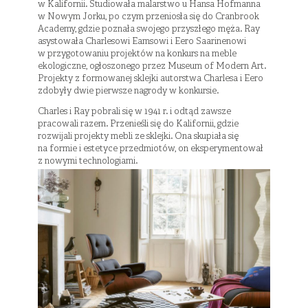
w Kalifornii. Studiowała malarstwo u Hansa Hofmanna
w Nowym Jorku, po czym przeniosła się do Cranbrook
Academy, gdzie poznała swojego przyszłego męża. Ray
asystowała Charlesowi Eamsowi i Eero Saarinenowi
w przygotowaniu projektów na konkurs na meble
ekologiczne, ogłoszonego przez Museum of Modern Art.
Projekty z formowanej sklejki autorstwa Charlesa i Eero
zdobyły dwie pierwsze nagrody w konkursie.
Charles i Ray pobrali się w 1941 r. i odtąd zawsze
pracowali razem. Przenieśli się do Kalifornii, gdzie
rozwijali projekty mebli ze sklejki. Ona skupiała się
na formie i estetyce przedmiotów, on eksperymentował
z nowymi technologiami.