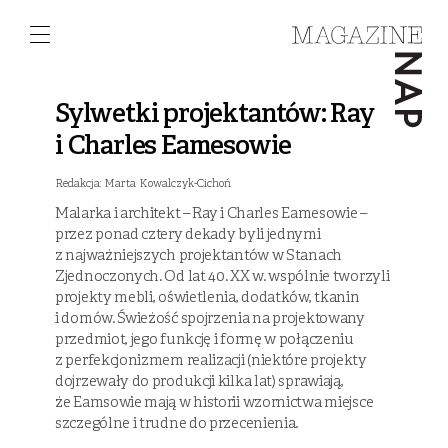
Sylwetki projektantów: Ray
i Charles Eamesowie
Redakcja: Marta Kowalczyk-Cichoń
Malarka i architekt – Ray i Charles Eamesowie –
przez ponad cztery dekady byli jednymi
z najważniejszych projektantów w Stanach
Zjednoczonych. Od lat 40. XX w. wspólnie tworzyli
projekty mebli, oświetlenia, dodatków, tkanin
i domów. Świeżość spojrzenia na projektowany
przedmiot, jego funkcję i formę w połączeniu
z perfekcjonizmem realizacji (niektóre projekty
dojrzewały do produkcji kilka lat) sprawiają,
że Eamsowie mają w historii wzornictwa miejsce
szczególne i trudne do przecenienia.