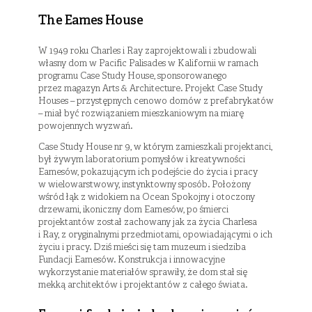
The Eames House
W 1949 roku Charles i Ray zaprojektowali i zbudowali
własny dom w Pacific Palisades w Kalifornii w ramach
programu Case Study House, sponsorowanego
przez magazyn Arts & Architecture. Projekt Case Study
Houses – przystępnych cenowo domów z prefabrykatów
– miał być rozwiązaniem mieszkaniowym na miarę
powojennych wyzwań.
Case Study House nr 9, w którym zamieszkali projektanci,
był żywym laboratorium pomysłów i kreatywności
Eamesów, pokazującym ich podejście do życia i pracy
w wielowarstwowy, instynktowny sposób. Położony
wśród łąk z widokiem na Ocean Spokojny i otoczony
drzewami, ikoniczny dom Eamesów, po śmierci
projektantów został zachowany jak za życia Charlesa
i Ray, z oryginalnymi przedmiotami, opowiadającymi o ich
życiu i pracy. Dziś mieści się tam muzeum i siedziba
Fundacji Eamesów. Konstrukcja i innowacyjne
wykorzystanie materiałów sprawiły, że dom stał się
mekką architektów i projektantów z całego świata.