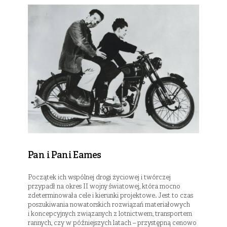
Pan i Pani Eames
Początek ich wspólnej drogi życiowej i twórczej
przypadł na okres II wojny światowej, która mocno
zdeterminowała cele i kierunki projektowe. Jest to czas
poszukiwania nowatorskich rozwiązań materiałowych
i koncepcyjnych związanych z lotnictwem, transportem
rannych, czy w późniejszych latach – przystępną cenowo