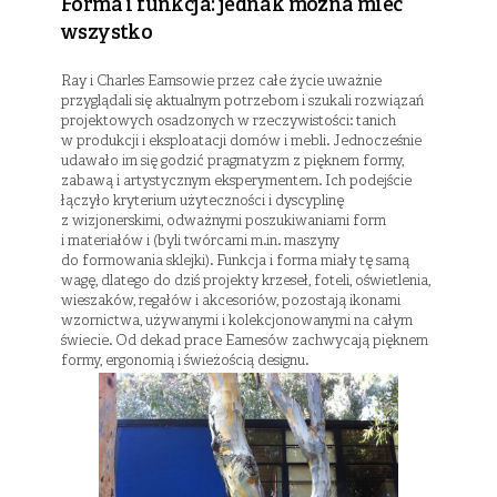
Forma i funkcja: jednak można mieć
wszystko
Ray i Charles Eamsowie przez całe życie uważnie
przyglądali się aktualnym potrzebom i szukali rozwiązań
projektowych osadzonych w rzeczywistości: tanich
w produkcji i eksploatacji domów i mebli. Jednocześnie
udawało im się godzić pragmatyzm z pięknem formy,
zabawą i artystycznym eksperymentem. Ich podejście
łączyło kryterium użyteczności i dyscyplinę
z wizjonerskimi, odważnymi poszukiwaniami form
i materiałów i (byli twórcami m.in. maszyny
do formowania sklejki). Funkcja i forma miały tę samą
wagę, dlatego do dziś projekty krzeseł, foteli, oświetlenia,
wieszaków, regałów i akcesoriów, pozostają ikonami
wzornictwa, używanymi i kolekcjonowanymi na całym
świecie. Od dekad prace Eamesów zachwycają pięknem
formy, ergonomią i świeżością designu.