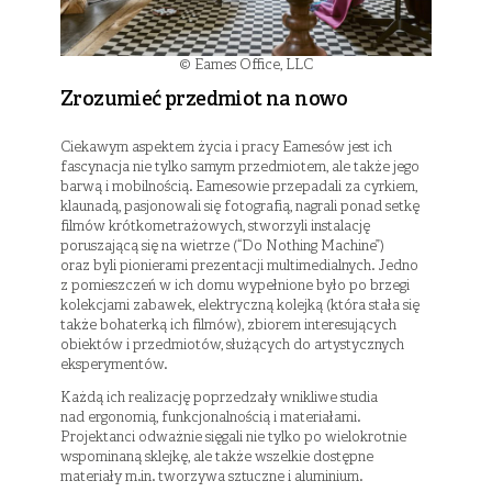
© Eames Office, LLC
Zrozumieć przedmiot na nowo
Ciekawym aspektem życia i pracy Eamesów jest ich
fascynacja nie tylko samym przedmiotem, ale także jego
barwą i mobilnością. Eamesowie przepadali za cyrkiem,
klaunadą, pasjonowali się fotografią, nagrali ponad setkę
filmów krótkometrażowych, stworzyli instalację
poruszającą się na wietrze (“Do Nothing Machine”)
oraz byli pionierami prezentacji multimedialnych. Jedno
z pomieszczeń w ich domu wypełnione było po brzegi
kolekcjami zabawek, elektryczną kolejką (która stała się
także bohaterką ich filmów), zbiorem interesujących
obiektów i przedmiotów, służących do artystycznych
eksperymentów.
Każdą ich realizację poprzedzały wnikliwe studia
nad ergonomią, funkcjonalnością i materiałami.
Projektanci odważnie sięgali nie tylko po wielokrotnie
wspominaną sklejkę, ale także wszelkie dostępne
materiały m.in. tworzywa sztuczne i aluminium.