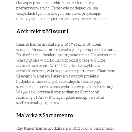
i łatwą w produkcji architekturą z elementów
prefabrykowanych. Eamsowie podejmowali się
wszystkich tych niełatwych tematów, projektując
m.in. szynę i nosze z giętej sklejki, czy fotele lotnicze.
Architekt z Missouri
Charles Eames urodził się w 1907 roku w St. Louis
w stanie Missouri. Interesował się inżynierią i architekturą.
Po ukończeniu dwuletniego stypendium na Uniwersytecie
Waszyngtona w St. Louis, rozpoczął pracę w biurze
architektonicznym. W 1930 Charles założył biuro
architektoniczne, w którym wraz z partnerami Charlesem
Grey’em i Walterem Pauley’em, tworzył projekty
budynków mieszkalnych i sakralnych. Jednak jego
szerokie zainteresowania wykraczały poza architekturę.
W 1938 roku otrzymał stypendium na Cranbrook
Academy of Art w Michigan, gdzie następnie został
szefem działu projektowania.
Malarka z Sacramento
Ray Kaiser Eames urodziła się w 1912 roku w Sacramento