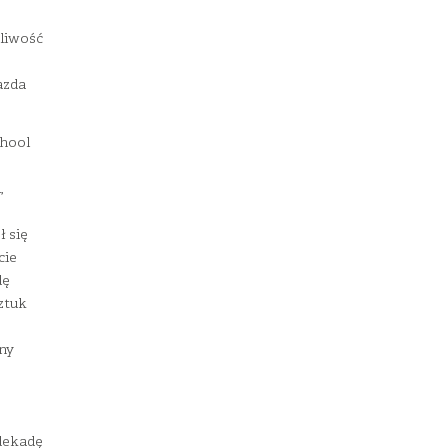
liwość
azda
hool
,
ł się
cie
dę
ztuk
ny
dekadę