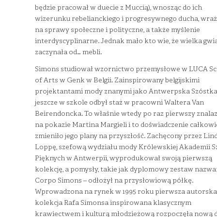
będzie pracował w duecie z Muccią), wnosząc do ich
wizerunku rebelianckiego i progresywnego ducha, wraż
na sprawy społeczne i polityczne, a także myślenie
interdyscyplinarne. Jednak mało kto wie, że wielka gwi
zaczynała od… mebli.
Simons studiował wzornictwo przemysłowe w LUCA Sc
of Arts w Genk w Belgii. Zainspirowany belgijskimi
projektantami mody znanymi jako Antwerpska Szóstka
jeszcze w szkole odbył staż w pracowni Waltera Van
Beirendoncka. To właśnie wtedy po raz pierwszy znalaz
na pokazie Martina Margieli i to doświadczenie całkowi
zmieniło jego plany na przyszłość. Zachęcony przez Lin
Loppę, szefową wydziału mody Królewskiej Akademii S
Pięknych w Antwerpii, wyprodukował swoją pierwszą
kolekcję, a pomysły, takie jak dyplomowy zestaw nazwa
Corpo Simons – odłożył na przysłowiową półkę.
Wprowadzona na rynek w 1995 roku pierwsza autorska
kolekcja Rafa Simonsa inspirowana klasycznym
krawiectwem i kulturą młodzieżową rozpoczęła nową 