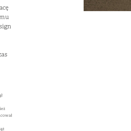
acę
temu
sign
zas
̨ł
ież
acował
iąż