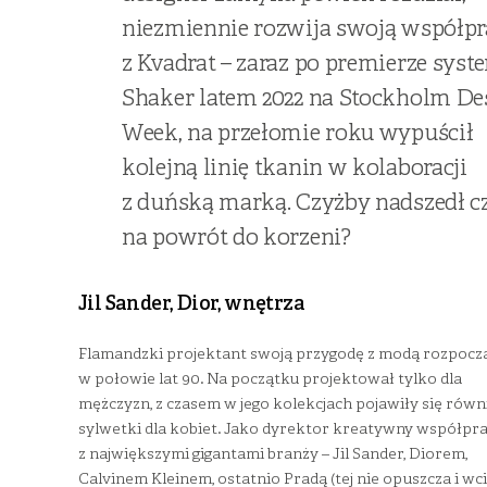
niezmiennie rozwija swoją współpr
z Kvadrat – zaraz po premierze sys
Shaker latem 2022 na Stockholm De
Week, na przełomie roku wypuścił
kolejną linię tkanin w kolaboracji
z duńską marką. Czyżby nadszedł c
na powrót do korzeni?
Jil Sander, Dior, wnętrza
Flamandzki projektant swoją przygodę z modą rozpocza
w połowie lat 90. Na początku projektował tylko dla
mężczyzn, z czasem w jego kolekcjach pojawiły się równ
sylwetki dla kobiet. Jako dyrektor kreatywny współpr
z największymi gigantami branży – Jil Sander, Diorem,
Calvinem Kleinem, ostatnio Pradą (tej nie opuszcza i wc