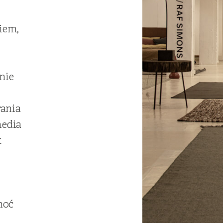
iem,
nie
rania
media
t
hoć