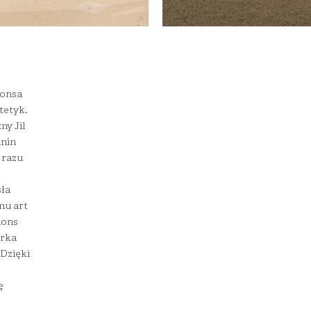
monsa
tetyk.
ny Jil
anin
 razu
sła
mu art
mons
arka
 Dzięki
ę