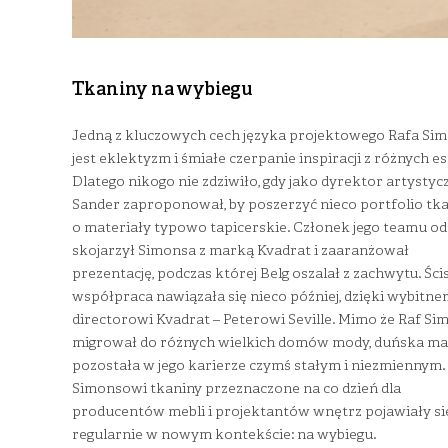
Tkaniny na wybiegu
Jedną z kluczowych cech języka projektowego Rafa Si
jest eklektyzm i śmiałe czerpanie inspiracji z różnych es
Dlatego nikogo nie zdziwiło, gdy jako dyrektor artystycz
Sander zaproponował, by poszerzyć nieco portfolio tk
o materiały typowo tapicerskie. Członek jego teamu od
skojarzył Simonsa z marką Kvadrat i zaaranżował
prezentację, podczas której Belg oszalał z zachwytu. Ści
współpraca nawiązała się nieco później, dzięki wybitne
directorowi Kvadrat – Peterowi Seville. Mimo że Raf Si
migrował do różnych wielkich domów mody, duńska m
pozostała w jego karierze czymś stałym i niezmiennym.
Simonsowi tkaniny przeznaczone na co dzień dla
producentów mebli i projektantów wnętrz pojawiały si
regularnie w nowym kontekście: na wybiegu.