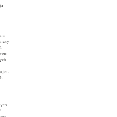
ja
o
ons
pracy
,
twem
zych
o jest
h.
–
wych
i