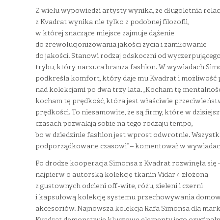
Z wielu wypowiedzi artysty wynika, że długoletnia relac
z Kvadrat wynika nie tylko z podobnej filozofii,
w której znaczące miejsce zajmuje dążenie
do zrewolucjonizowania jakości życia i zamiłowanie
do jakości. Stanowi rodzaj odskoczni od wyczerpująceg
trybu, który narzuca branża fashion. W wywiadach Sim
podkreśla komfort, który daje mu Kvadrat i możliwość 
nad kolekcjami po dwa trzy lata. „Kocham tę mentalność
kocham tę prędkość, która jest właściwie przeciwieńs
prędkości. To niesamowite, że są firmy, które w dzisiejs
czasach pozwalają sobie na tego rodzaju tempo,
bo w dziedzinie fashion jest wprost odwrotnie. Wszystk
podporządkowane czasowi” – komentował w wywiadac
Po drodze kooperacja Simonsa z Kvadrat rozwinęła się 
najpierw o autorską kolekcję tkanin Vidar 4 złożoną
z gustownych odcieni off-wite, różu, zieleni i czerni
i kapsułową kolekcję systemu przechowywania domo
akcesoriów. Najnowsza kolekcja Rafa Simonsa dla mark