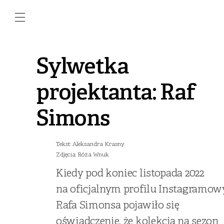
Sylwetka
projektanta: Raf
Simons
Tekst: Aleksandra Krasny
Zdjęcia: Róża Wnuk
Kiedy pod koniec listopada 2022
na oficjalnym profilu Instagramo
Rafa Simonsa pojawiło się
oświadczenie, że kolekcja na sezon