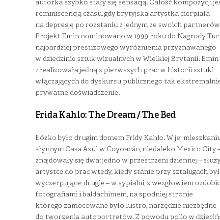
autorka szybko stały się sensacją. Całość kompozycji je
reminiscencją czasu, gdy brytyjska artystka cierpiała
na depresję po rozstaniu z jednym ze swoich partnerów
Projekt Emin nominowano w 1999 roku do Nagrody Tur
najbardziej prestiżowego wyróżnienia przyznawanego
w dziedzinie sztuk wizualnych w Wielkiej Brytanii. Emin
zrealizowała jedną z pierwszych prac w historii sztuki
włączających do dyskursu publicznego tak ekstremalni
prywatne doświadczenie.
Frida Kahlo: The Dream / The Bed
Łóżko było drugim domem Fridy Kahlo. W jej mieszkaniu
słynnym Casa Azul w Coyoacán, niedaleko Mexico City 
znajdowały się dwa: jedno w przestrzeni dziennej – służ
artystce do prac wtedy, kiedy stanie przy sztalugach był
wyczerpujące; drugie – w sypialni, z wezgłowiem ozdob
fotografiami i baldachimem, na spodniej stronie
którego zamocowane było lustro, narzędzie niezbędne
do tworzenia autoportretów. Z powodu polio w dzieciń