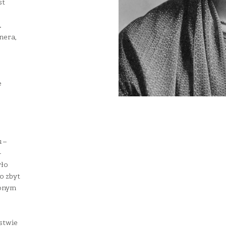
st
.
nera,
e
 –
–
yło
o zbyt
ionym
stwie