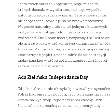
i dotkliwych obrażeń kręgosłupa, nogi i miednicy,
których doznała w wyniku koszmarnego wypadku
autobusowego, spędziła w nim mnóstwo czasu i chcąc
nie chcąc zaanektowała je na nietypową pracownię.
W sposób naturalny stało się też jednym z kluczowych
motywów w mitologii Fridy i powraca jak echo w jej
twórczości. The Dream inaczej nazywany The Bed to ob
olejny z 1940 roku, w którym artystka „zapuszcza” w łóż
korzenie. Malując lewitującą nad swoją śniącą sylwetką 
kościotrupa z papieru mache, odniosła się do tradycji
meksykańskiej, w której doświadczenie życia i śmierci
są ze sobą mocno splecione.
Ada Zielińska: Independance Day
Zdjęcie, które zostało okrzyknięte wizualnym symbole
Polski, kadrem rangą podobnym do tych, jakie mają na 
koncie najwybitniejsi reportażyści jak choćby Chris
Niedenthal, z tą różnicą, że starannie przemyślanym