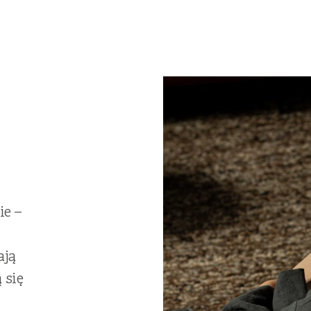
ie –
ają
 się