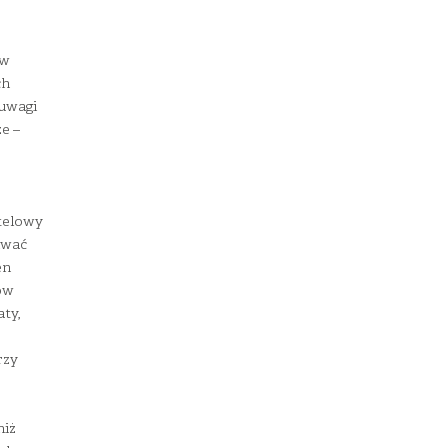
ów
ch
uwagi
e –
otelowy
iwać
en
ów
ty,
rzy
niż