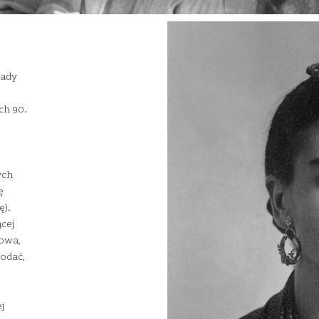
eady
h 90.
ych
ę
ę).
ącej
kowa,
dodać,
j