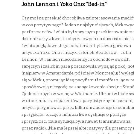
John Lennon i Yoko Ono: "Bed-in"
Czy można przekuć chorobliwe zainteresowanie medi
w coś pozytywnego? Jeden z najsłynniejszych, łóżkowy
performanców świata był sprytnym przekierowaniem 
dziennikarzy z kwestii obyczajowych na dużo istotniejsz
światopoglądowe. Jego bohaterami byli awangardowa
artystka Yoko Ono i muzyk, członek Beatlesów – John
Lennon. W ramach niecodziennych obchodów swoich
zaręczyn i zaślubin para postanowiła wynająć pokój h
(najpierw w Amsterdamie, później w Montrealu) i wyleg
się w łóżku, promując ideę pacyfizmu i manifestując w t
sposób swoją niezgodę na zaangażowanie zbrojne Stan
Zjednoczonych w wojnę w Wietnamie. Ubrani w białe sza
w otoczeniu transparentów z pacyfistycznymi hasłami,
artyści przyjmowali przez kilka dni audiencje dziennika
i przyjaciół, tocząc z nimi żarliwe dyskusje o polityce
i przyszłości (cała sytuacja była nawet transmitowana
przez radio). „Nie ma lepszej alternatywy dla przemocy 