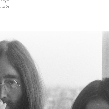
jednym
 utwór