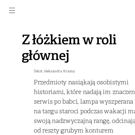
Z łóżkiem w roli
głównej
Tekst: Aleksandra Krasny
Przedmioty nasiąkają osobistymi
historiami, które nadają im znaczen
serwis po babci, lampa wyszperana
na targu staroci podczas wakacji m
swoją nadzwyczajną rangę, odcinają
od reszty grubym konturem