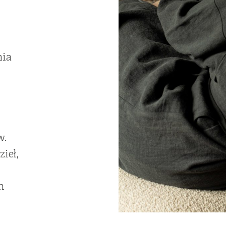
nia
w.
ieł,
m