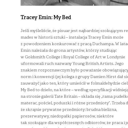
Tracey Emin: My Bed
Jeśli myśleliście, że pisuar jest najbardziej szokującym r
mades w historii sztuki – instalacja Tracey Emin może
z powodzeniem konkurować z pracą Duchampa. W latac
Emin należała do grona artystów, którzy studiując
w Goldsmith College i Royal College of Art w Londynie
uformowali ruch nazwany Young British Artists. Jego
znakiem rozpoznawczym było poważanie obowiązując
norm i konwencji (jej kolega z grupy Damien Hirst dał si
zauważyć jako ten, który umieścił w folmaldehydzie ciel
My Bed to dzieło, na które – według specyfikacji widniej
na stronie galerii Tate Britain – składa się „rama pudeł
materac, pościel, poduszki i różne przedmioty”. Trzeba 
że skrajnie prywatne przedmioty: brudna bielizna,
prezerwatywy, niedopałki papierosów, niektóre
tak szokujące dla współczesnych odbiorców, że praca i je