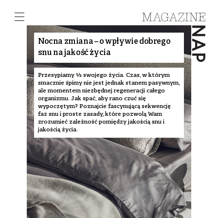
Nocna zmiana – o wpływie dobrego
snu na jakość życia
Przesypiamy ⅓ swojego życia. Czas, w którym
smacznie śpimy nie jest jednak stanem pasywnym,
ale momentem niezbędnej regeneracji całego
organizmu. Jak spać, aby rano czuć się
wypoczętym? Poznajcie fascynującą sekwencję
faz snu i proste zasady, które pozwolą Wam
zrozumieć zależność pomiędzy jakością snu i
jakością życia.