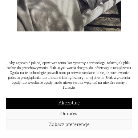
Aby zapewnić jak najlepsze wrażenia, korzystamy z technologii, takich jak pliki
cookie, do przechowywania i/lub uzyskiwania dostępu do informacji o urządzeniu.
Zgoda na te technologie pozwoli nam przetwarzać dane, takie jak zachowanie
podczas przeglądania lub unikalne identyfikatory na tej stronie. Brak wyrażenia
zgody lub wycofanie zgody może niekorzystnie wpłynąć na niektóre cechy i
funkcje.
Akceptuję
Odmów
Zobacz preferencje
WIOSNA
LATO
JESIEŃ
ZIMA
2024
2023
2022
2021