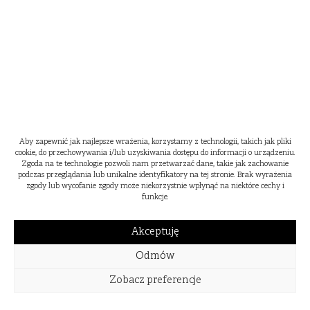
Aby zapewnić jak najlepsze wrażenia, korzystamy z technologii, takich jak pliki
cookie, do przechowywania i/lub uzyskiwania dostępu do informacji o urządzeniu.
Zgoda na te technologie pozwoli nam przetwarzać dane, takie jak zachowanie
podczas przeglądania lub unikalne identyfikatory na tej stronie. Brak wyrażenia
zgody lub wycofanie zgody może niekorzystnie wpłynąć na niektóre cechy i
funkcje.
Akceptuję
Odmów
Zobacz preferencje
WIOSNA
LATO
JESIEŃ
ZIMA
2024
2023
2022
2021