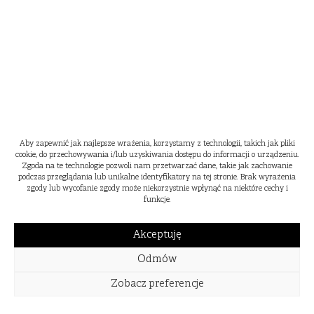
Aby zapewnić jak najlepsze wrażenia, korzystamy z technologii, takich jak pliki
cookie, do przechowywania i/lub uzyskiwania dostępu do informacji o urządzeniu.
Zgoda na te technologie pozwoli nam przetwarzać dane, takie jak zachowanie
podczas przeglądania lub unikalne identyfikatory na tej stronie. Brak wyrażenia
zgody lub wycofanie zgody może niekorzystnie wpłynąć na niektóre cechy i
funkcje.
Akceptuję
Odmów
Zobacz preferencje
WIOSNA
LATO
JESIEŃ
ZIMA
2024
2023
2022
2021