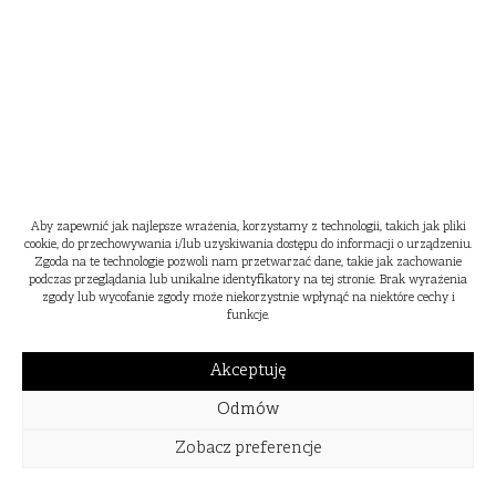
Aby zapewnić jak najlepsze wrażenia, korzystamy z technologii, takich jak pliki
cookie, do przechowywania i/lub uzyskiwania dostępu do informacji o urządzeniu.
Zgoda na te technologie pozwoli nam przetwarzać dane, takie jak zachowanie
podczas przeglądania lub unikalne identyfikatory na tej stronie. Brak wyrażenia
zgody lub wycofanie zgody może niekorzystnie wpłynąć na niektóre cechy i
funkcje.
Akceptuję
Odmów
Zobacz preferencje
WIOSNA
LATO
JESIEŃ
ZIMA
2024
2023
2022
2021