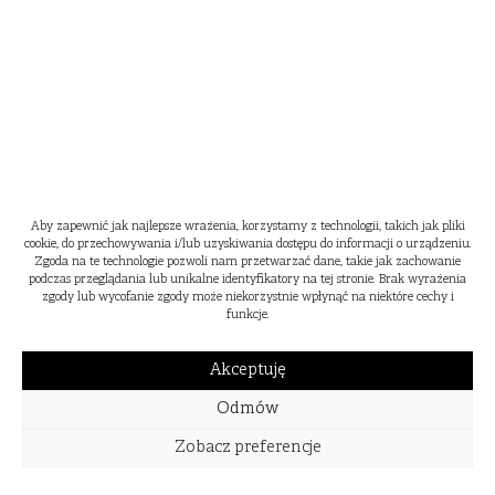
Aby zapewnić jak najlepsze wrażenia, korzystamy z technologii, takich jak pliki
cookie, do przechowywania i/lub uzyskiwania dostępu do informacji o urządzeniu.
Zgoda na te technologie pozwoli nam przetwarzać dane, takie jak zachowanie
podczas przeglądania lub unikalne identyfikatory na tej stronie. Brak wyrażenia
zgody lub wycofanie zgody może niekorzystnie wpłynąć na niektóre cechy i
funkcje.
Akceptuję
Odmów
Zobacz preferencje
WIOSNA
LATO
JESIEŃ
ZIMA
2024
2023
2022
2021