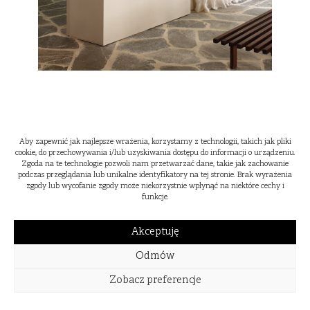
Aby zapewnić jak najlepsze wrażenia, korzystamy z technologii, takich jak pliki
cookie, do przechowywania i/lub uzyskiwania dostępu do informacji o urządzeniu.
Zgoda na te technologie pozwoli nam przetwarzać dane, takie jak zachowanie
podczas przeglądania lub unikalne identyfikatory na tej stronie. Brak wyrażenia
zgody lub wycofanie zgody może niekorzystnie wpłynąć na niektóre cechy i
funkcje.
Akceptuję
Odmów
Zobacz preferencje
WIOSNA
LATO
JESIEŃ
ZIMA
2024
2023
2022
2021