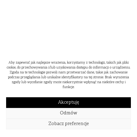
Aby zapewnić jak najlepsze wrażenia, korzystamy z technologii, takich jak pliki
cookie, do przechowywania i/lub uzyskiwania dostępu do informacji o urządzeniu.
Zgoda na te technologie pozwoli nam przetwarzać dane, takie jak zachowanie
podczas przeglądania lub unikalne identyfikatory na tej stronie. Brak wyrażenia
zgody lub wycofanie zgody może niekorzystnie wpłynąć na niektóre cechy i
funkcje.
Akceptuję
Odmów
Zobacz preferencje
WIOSNA
LATO
JESIEŃ
ZIMA
2024
2023
2022
2021