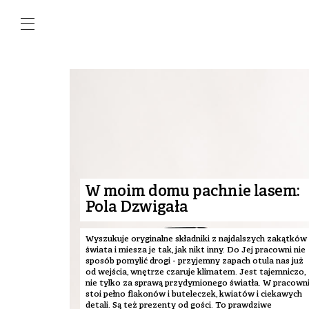
W moim domu pachnie lasem:
Pola Dzwigała
Wyszukuje oryginalne składniki z najdalszych zakątków
świata i miesza je tak, jak nikt inny. Do Jej pracowni nie
sposób pomylić drogi - przyjemny zapach otula nas już
od wejścia, wnętrze czaruje klimatem. Jest tajemniczo,
nie tylko za sprawą przydymionego światła. W pracown
stoi pełno flakonów i buteleczek, kwiatów i ciekawych
detali. Są też prezenty od gości. To prawdziwe